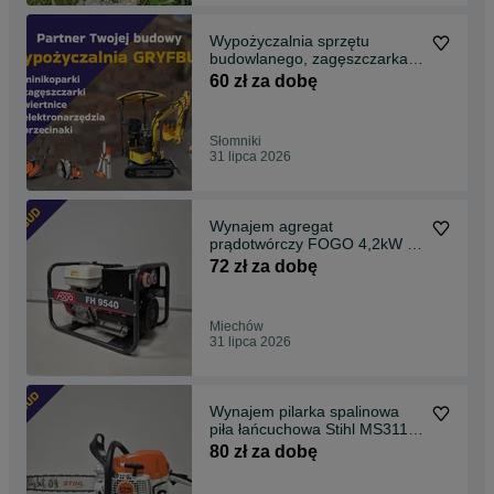
Wypożyczalnia sprzętu
budowlanego, zagęszczarka,
wiertnica Miechów
60 zł za dobę
Słomniki
31 lipca 2026
Wynajem agregat
prądotwórczy FOGO 4,2kW i
8,1kVA wypożyczalnia
72 zł za dobę
Miechów
Miechów
31 lipca 2026
Wynajem pilarka spalinowa
piła łańcuchowa Stihl MS311
MS172 Miechów
80 zł za dobę