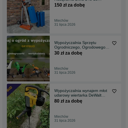
betonu - wynajem Miechów
150 zł za dobę
Miechów
31 lipca 2026
Wypożyczalnia Sprzętu
Ogrodniczego, Ogrodowego
Miechów - Usługi
30 zł za dobę
Miechów
31 lipca 2026
Wypożyczalnia wynajem młot
udarowy wiertarka DeWalt
19,4J Miechów
80 zł za dobę
Miechów
31 lipca 2026