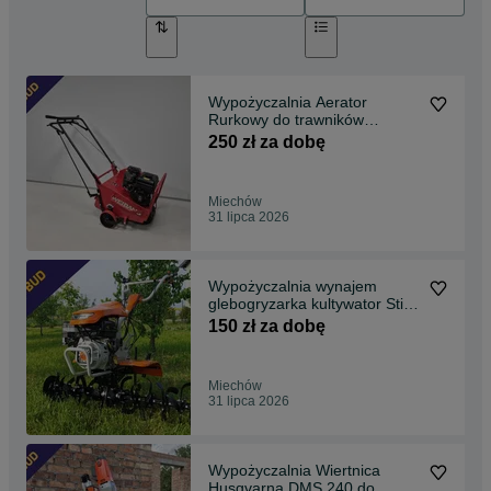
Wypożyczalnia Aerator
Rurkowy do trawników
Weibang - Wynajem Miechów
250 zł za dobę
Miechów
31 lipca 2026
Wypożyczalnia wynajem
glebogryzarka kultywator Stihl
Cedrus Miechów
150 zł za dobę
Miechów
31 lipca 2026
Wypożyczalnia Wiertnica
Husqvarna DMS 240 do