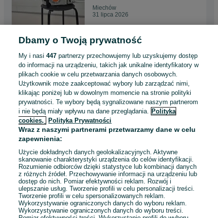
Miechów
31 lipca 2026
Dbamy o Twoją prywatność
Wypożyczalnia wynajem,
zagęszczarka, ubijarka 435kg
My i nasi
447
partnerzy przechowujemy lub uzyskujemy dostęp
Husqvarna Miechów
200 zł za dobę
do informacji na urządzeniu, takich jak unikalne identyfikatory w
plikach cookie w celu przetwarzania danych osobowych.
Użytkownik może zaakceptować wybory lub zarządzać nimi,
Miechów
klikając poniżej lub w dowolnym momencie na stronie polityki
31 lipca 2026
prywatności. Te wybory będą sygnalizowane naszym partnerom
i nie będą miały wpływu na dane przeglądania.
Polityka
cookies,
Polityka Prywatności
Wypożyczalnia Młot
Wraz z naszymi partnerami przetwarzamy dane w celu
wyburzeniowy BOSCH GSH
zapewnienia:
16-28 - wynajem Miechów
100 zł za dobę
Użycie dokładnych danych geolokalizacyjnych. Aktywne
skanowanie charakterystyki urządzenia do celów identyfikacji.
Rozumienie odbiorców dzięki statystyce lub kombinacji danych
Miechów
z różnych źródeł. Przechowywanie informacji na urządzeniu lub
31 lipca 2026
dostęp do nich. Pomiar efektywności reklam. Rozwój i
ulepszanie usług. Tworzenie profili w celu personalizacji treści.
Tworzenie profili w celu spersonalizowanych reklam.
Wykorzystywanie ograniczonych danych do wyboru reklam.
Wykorzystywanie ograniczonych danych do wyboru treści.
Pomiar efektywności treści. Wykorzystanie profili do wyboru